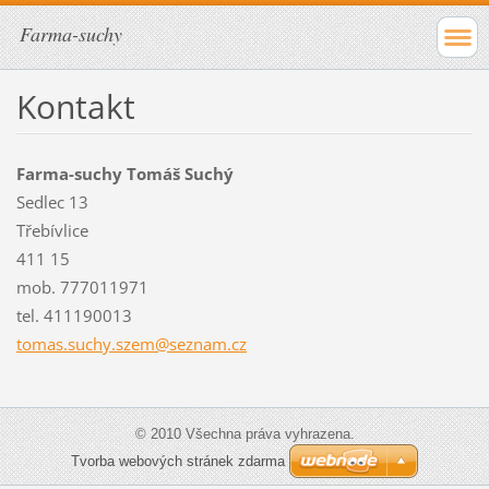
Farma-suchy
Kontakt
Farma-suchy Tomáš Suchý
Sedlec 13
Třebívlice
411 15
mob. 777011971
tel. 411190013
tomas.su
chy.szem
@seznam.
cz
© 2010 Všechna práva vyhrazena.
Tvorba webových stránek zdarma